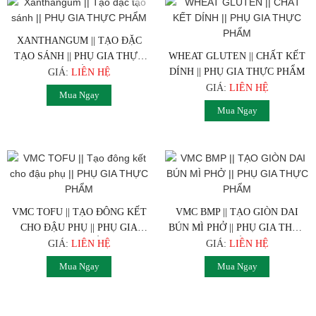
XANTHANGUM || TẠO ĐẶC
TẠO SÁNH || PHỤ GIA THỰC
WHEAT GLUTEN || CHẤT KẾT
PHẨM
DÍNH || PHỤ GIA THỰC PHẨM
GIÁ:
LIÊN HỆ
GIÁ:
LIÊN HỆ
Mua Ngay
Mua Ngay
VMC TOFU || TẠO ĐÔNG KẾT
VMC BMP || TẠO GIÒN DAI
CHO ĐẬU PHỤ || PHỤ GIA
BÚN MÌ PHỞ || PHỤ GIA THỰC
THỰC PHẨM
PHẨM
GIÁ:
LIÊN HỆ
GIÁ:
LIÊN HỆ
Mua Ngay
Mua Ngay