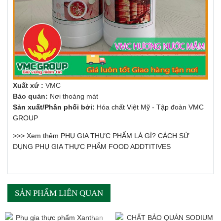
Xuất xứ :
VMC
Bảo quản:
Nơi thoáng mát
Sản xuất/Phân phối bởi:
Hóa chất Việt Mỹ - Tập đoàn VMC
GROUP
>>> Xem thêm
PHỤ GIA THỰC PHẨM LÀ GÌ? CÁCH SỬ
DỤNG PHỤ GIA THỰC PHẨM FOOD ADDTITIVES
SẢN PHẨM LIÊN QUAN