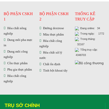
BỘ PHẬN CSKH
BỘ PHẬN CSKH
THỐNG KÊ
1
2
TRUY CẬP
Hóa chất nông
Đường dextrose
Đang online: 34
nghiệp
Trong ngày: 1772
Màu thực phẩm
Trong tháng:
Dung môi pha mực
Hóa chất công
32167
in
nghiệp
Tổng truy cập:
Dung môi công
Hóa chất xử lý
4348703
nghiệp
nước
Cồn thực phẩm
Chất ổn định
Phụ gia thực phẩm
Tinh bột khoai tây
Hóa chất công
nghiệp
TRỤ SỞ CHÍNH