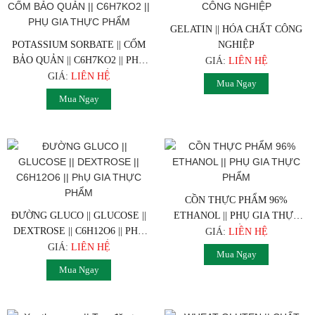
GELATIN || HÓA CHẤT CÔNG
POTASSIUM SORBATE || CỐM
NGHIỆP
BẢO QUẢN || C6H7KO2 || PHỤ
GIÁ:
LIÊN HỆ
GIA THỰC PHẨM
GIÁ:
LIÊN HỆ
Mua Ngay
Mua Ngay
CỒN THỰC PHẨM 96%
ĐƯỜNG GLUCO || GLUCOSE ||
ETHANOL || PHỤ GIA THỰC
DEXTROSE || C6H12O6 || PHỤ
PHẨM
GIÁ:
LIÊN HỆ
GIA THỰC PHẨM
GIÁ:
LIÊN HỆ
Mua Ngay
Mua Ngay