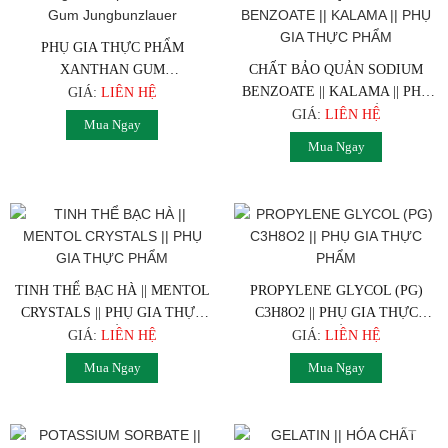
PHỤ GIA THỰC PHẨM
XANTHAN GUM
CHẤT BẢO QUẢN SODIUM
JUNGBUNZLAUER
BENZOATE || KALAMA || PHỤ
GIÁ:
LIÊN HỆ
GIA THỰC PHẨM
GIÁ:
LIÊN HỆ
Mua Ngay
Mua Ngay
TINH THỂ BẠC HÀ || MENTOL
PROPYLENE GLYCOL (PG)
CRYSTALS || PHỤ GIA THỰC
C3H8O2 || PHỤ GIA THỰC
PHẨM
PHẨM
GIÁ:
LIÊN HỆ
GIÁ:
LIÊN HỆ
Mua Ngay
Mua Ngay