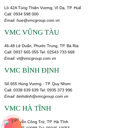
Lô 42A Tùng Thiện Vương, Vĩ Dạ, TP. Huế
Call:
0934 598 000
Email:
hue@vmcgroup.com.vn
VMC VŨNG TÀU
46-48 Lê Duẩn, Phước Trung, TP. Bà Rịa
Call:
0937 665 055
Tel: 02543 733 668
Email:
vt@vmcgroup.com.vn
VMC BÌNH ĐỊNH
Số 655 Hùng Vương - TP. Quy Nhơn
Call:
0338 639 639
Tel: 0935 373 996
Email:
binhdinh@vmcgroup.com.vn
VMC HÀ TĨNH
359 Nguyễn Công Trứ, TP. Hà Tĩnh
Call:
09345 10088
Tel: 09345 10055