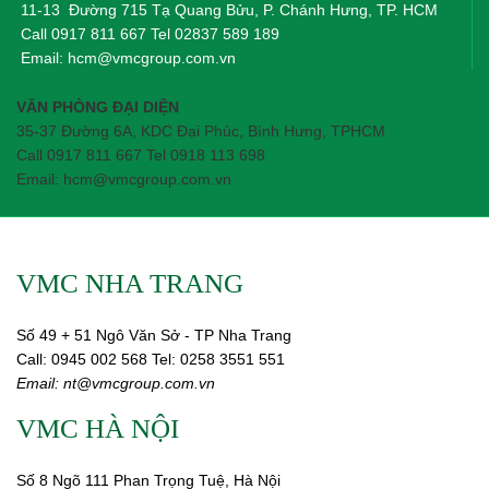
11-13 Đường 715 Tạ Quang Bửu, P. Chánh Hưng, TP. HCM
Call
0917 811 667
Tel
02837 589 189
Email:
hcm@vmcgroup.com.vn
VĂN PHÒNG ĐẠI DIỆN
35-37 Đường 6A, KDC Đại Phúc, Bình Hưng, TPHCM
Call 0917 811 667 Tel 0918 113 698
Email: hcm@vmcgroup.com.vn
VMC NHA TRANG
Số 49 + 51 Ngô Văn Sở - TP Nha Trang
Call:
0945 002
568
Tel: 0258 3551 551
Email:
nt@vmcgroup.com.vn
VMC HÀ NỘI
Số 8 Ngõ 111 Phan Trọng Tuệ, Hà Nội