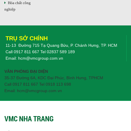
Hóa chất công
nghiệp
TRỤ SỞ CHÍNH
11-13 Đường 715 Tạ Quang Bửu, P. Chánh Hưng, TP. HCM
Call
0917 811 667
Tel
02837 589 189
Email:
hcm@vmcgroup.com.vn
VĂN PHÒNG ĐẠI DIỆN
35-37 Đường 6A, KDC Đại Phúc, Bình Hưng, TPHCM
Call 0917 811 667 Tel 0918 113 698
Email: hcm@vmcgroup.com.vn
VMC NHA TRANG