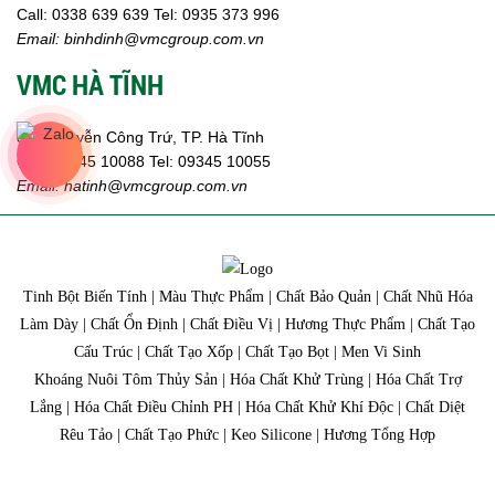
Call:
0338 639 639
Tel: 0935 373 996
Email:
binhdinh@vmcgroup.com.vn
VMC HÀ TĨNH
359 Nguyễn Công Trứ, TP. Hà Tĩnh
Call:
09345 10088
Tel: 09345 10055
Email: hatinh
@vmcgroup.com.vn
Tinh Bột Biến Tính | Màu Thực Phẩm | Chất Bảo Quản | Chất Nhũ Hóa
Làm Dày | Chất Ổn Định | Chất Điều Vị | Hương Thực Phẩm | Chất Tạo
Cấu Trúc | Chất Tạo Xốp | Chất Tạo Bọt | Men Vi Sinh
Khoáng Nuôi Tôm Thủy Sản | Hóa Chất Khử Trùng | Hóa Chất Trợ
Lắng | Hóa Chất Điều Chỉnh PH | Hóa Chất Khử Khí Độc | Chất Diệt
Rêu Tảo | Chất Tạo Phức | Keo Silicone | Hương Tổng Hợp