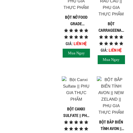
Ngành Gốm Sứ
Ngành Gỗ
Ngành Mỹ Phẩm
BỘT NỞ FOOD
Ngành Hóa Dầu
GRADE
BỘT
Ngành Giấy
THAILAN || PHỤ
CARRAGEENAN
Liên hệ
GIA THỰC PHẨM
|| BỘT THẠCH
Tuyển dụng
RAU CÂU || PHỤ
GIÁ:
LIÊN HỆ
GIA THỰC PHẨM
GIÁ:
LIÊN HỆ
Mua Ngay
Mua Ngay
BỘT CANXI
SULFATE || PHỤ
GIA THỰC PHẨM
BỘT BẮP BIẾN
TÍNH AVON ||