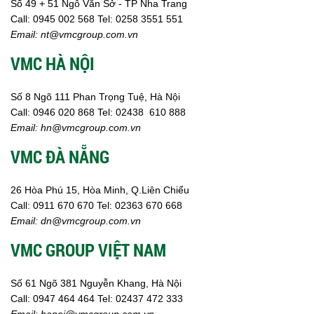
Số 49 + 51 Ngô Văn Sở - TP Nha Trang
Call:
0945 002
568
Tel: 0258 3551 551
Email:
nt@vmcgroup.com.vn
VMC HÀ NỘI
Số 8 Ngõ 111 Phan Trọng Tuệ, Hà Nội
Call:
0946 020 868
Tel:
02438 610 888
Email:
hn@vmcgroup.com.vn
VMC ĐÀ NẴNG
26 Hòa Phú 15, Hòa Minh, Q.Liên Chiểu
Call:
0911 670 670
Tel:
02
363 670 668
Email:
dn@vmcgroup.com.vn
VMC GROUP VIỆT NAM
Số 61 Ngõ 381 Nguyễn Khang, Hà Nội
Call:
0947 464 464
Tel: 02437 472 333
Email:
hanoi@vmcgroup.com.vn