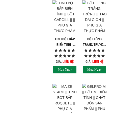
TINH BỘT BẮP
BỘT LÒNG
BIẾN TÍNH ||
TRẮNG TRỨNG ||
BỘT CARGILL ||
TẠO DAI GIÒN ||
|| PHỤ GIA THỰC
PHỤ GIA THỰC
PHẨM
PHẨM
GIÁ:
LIÊN HỆ
GIÁ:
LIÊN HỆ
Mua Ngay
Mua Ngay