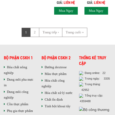
GIÁ:
LIÊN HỆ
GIÁ:
LIÊN HỆ
Mua Ngay
Mua Ngay
1
2
Trang tiếp ›
Trang cuối ››
BỘ PHẬN CSKH 1
BỘ PHẬN CSKH 2
THỐNG KÊ TRUY
CẬP
Hóa chất nông
Đường dextrose
nghiệp
Đang online: 22
Màu thực phẩm
Trong ngày: 3335
Dung môi pha mực
Hóa chất công
Trong tháng:
in
nghiệp
42952
Dung môi công
Hóa chất xử lý nước
Tổng truy cập:
nghiệp
Chất ổn định
4359488
Cồn thực phẩm
Tinh bột khoai tây
Phụ gia thực phẩm