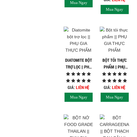
Mua Ngay
Hóa chất khác
GIA THỰC PHẨM
Mua Ngay
Giới Thiệu
Đối tác
Quy trình sản xuất
Tin tức
VMC GROUP
Ngành Hóa Chất
Tẩy Rửa Diệt Khuẩn
Ngành Thực Phẩm
DIATOMITE BỘT
BỘT TỎI THỰC
Ngành Nông Nghiệp
TRỢ LỌC || PHỤ
PHẨM || PHỤ
Ngành Thủy Sản
GIA THỰC PHẨM
GIA THỰC PHẨM
Ngành Môi Trường
Ngành Nhựa
GIÁ:
LIÊN HỆ
GIÁ:
LIÊN HỆ
Ngành Xây Dựng
Mua Ngay
Mua Ngay
Ngành Cao Su
Ngành Xi Mạ
Ngành Thủy Tinh
Ngành Dệt Nhuộm
Ngành Sơn
Ngành In Ấn Bao Bì