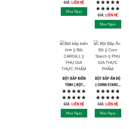
NEW ZELAND ||
GIÁ:
LIÊN HỆ
PHỤ GIA THỰC
Mua Ngay
PHẨM
GIÁ:
LIÊN HỆ
Mua Ngay
BỘT BẮP BIẾN
BỘT BẮP ẤN ĐỘ
TÍNH || BỘT
|| CORN STARCH
CARGILL || PHỤ
|| PHỤ GIA THỰC
GIA THỰC PHẨM
PHẨM
GIÁ:
LIÊN HỆ
GIÁ:
LIÊN HỆ
Mua Ngay
Mua Ngay