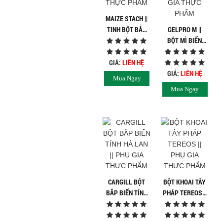
MAIZE STACH ||
TINH BỘT BẮP
GELPRO M ||
ROQUETE || PHỤ
BỘT MÌ BIẾN
GIA THỰC PHẨM
TÍNH || CHẤT
ĐỘN SẢN PHẨM
GIÁ:
LIÊN HỆ
|| PHỤ GIA THỰC
GIÁ:
LIÊN HỆ
Mua Ngay
PHẨM
Mua Ngay
CARGILL BỘT
BỘT KHOAI TÂY
BẮP BIẾN TÍNH
PHÁP TEREOS ||
HÀ LAN || PHỤ
PHỤ GIA THỰC
GIA THỰC PHẨM
PHẨM