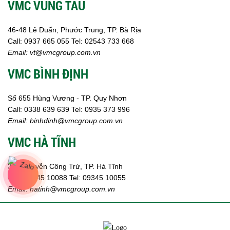
VMC VŨNG TÀU
46-48 Lê Duẩn, Phước Trung, TP. Bà Rịa
Call:
0937 665 055
Tel: 02543 733 668
Email:
vt@vmcgroup.com.vn
VMC BÌNH ĐỊNH
Số 655 Hùng Vương - TP. Quy Nhơn
Call:
0338 639 639
Tel: 0935 373 996
Email:
binhdinh@vmcgroup.com.vn
VMC HÀ TĨNH
359 Nguyễn Công Trứ, TP. Hà Tĩnh
Call:
09345 10088
Tel: 09345 10055
Email: hatinh
@vmcgroup.com.vn