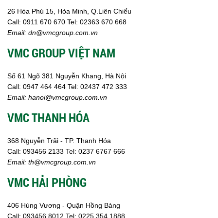
26 Hòa Phú 15, Hòa Minh, Q.Liên Chiểu
Call:
0911 670 670
Tel:
02
363 670 668
Email:
dn@vmcgroup.com.vn
VMC GROUP VIỆT NAM
Số 61 Ngõ 381 Nguyễn Khang, Hà Nội
Call:
0947 464 464
Tel: 02437 472 333
Email:
hanoi@vmcgroup.com.vn
VMC THANH HÓA
368 Nguyễn Trãi - TP. Thanh Hóa
Call:
093456 2133
Tel: 0237 6767 666
Email:
th@vmcgroup.com.vn
VMC HẢI PHÒNG
406 Hùng Vương - Quận Hồng Bàng
Call:
0
93456 8012
Tel: 0225 354 1888