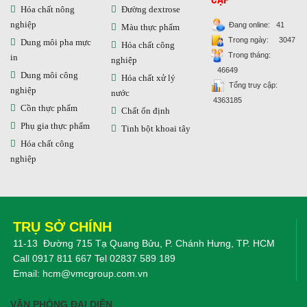
Hóa chất nông
Đường dextrose
nghiệp
Đang online: 41
Màu thực phẩm
Trong ngày: 3047
Dung môi pha mực
Hóa chất công
Trong tháng:
in
nghiệp
46649
Dung môi công
Hóa chất xử lý
Tổng truy cập:
nghiệp
nước
4363185
Cồn thực phẩm
Chất ổn định
Phụ gia thực phẩm
Tinh bột khoai tây
Hóa chất công
nghiệp
TRỤ SỞ CHÍNH
11-13 Đường 715 Tạ Quang Bửu, P. Chánh Hưng, TP. HCM
Call
0917 811 667
Tel
02837 589 189
Email:
hcm@vmcgroup.com.vn
VĂN PHÒNG ĐẠI DIỆN