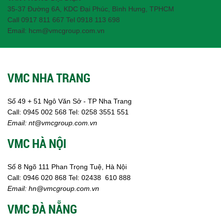
35-37 Đường 6A, KDC Đại Phúc, Bình Hưng, TPHCM
Call 0917 811 667 Tel 0918 113 698
Email: hcm@vmcgroup.com.vn
VMC NHA TRANG
Số 49 + 51 Ngô Văn Sở - TP Nha Trang
Call:
0945 002
568
Tel: 0258 3551 551
Email:
nt@vmcgroup.com.vn
VMC HÀ NỘI
Số 8 Ngõ 111 Phan Trọng Tuệ, Hà Nội
Call:
0946 020 868
Tel:
02438 610 888
Email:
hn@vmcgroup.com.vn
VMC ĐÀ NẴNG