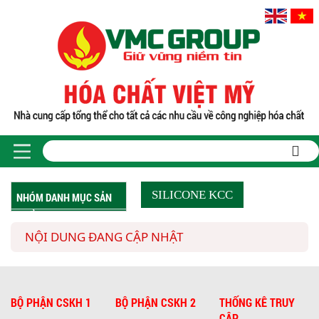
SILICONE KCC
NHÓM DANH MỤC SẢN
PHẨM
NỘI DUNG ĐANG CẬP NHẬT
BỘ PHẬN CSKH 1
BỘ PHẬN CSKH 2
THỐNG KÊ TRUY
CẬP