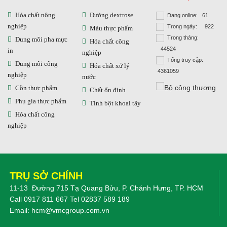
Hóa chất nông
Đường dextrose
Đang online: 61
nghiệp
Trong ngày: 922
Màu thực phẩm
Trong tháng:
Dung môi pha mực
Hóa chất công
44524
in
nghiệp
Tổng truy cập:
Dung môi công
Hóa chất xử lý
4361059
nghiệp
nước
Cồn thực phẩm
Chất ổn định
Phụ gia thực phẩm
Tinh bột khoai tây
Hóa chất công
nghiệp
TRỤ SỞ CHÍNH
11-13 Đường 715 Tạ Quang Bửu, P. Chánh Hưng, TP. HCM
Call
0917 811 667
Tel
02837 589 189
Email:
hcm@vmcgroup.com.vn