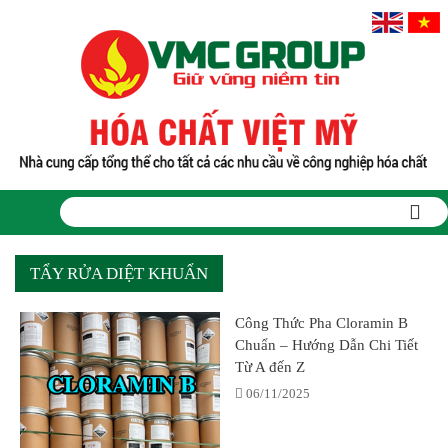
TẨY RỬA DIỆT KHUẨN
Công Thức Pha Cloramin B
Chuẩn – Hướng Dẫn Chi Tiết
Từ A đến Z
06/11/2025