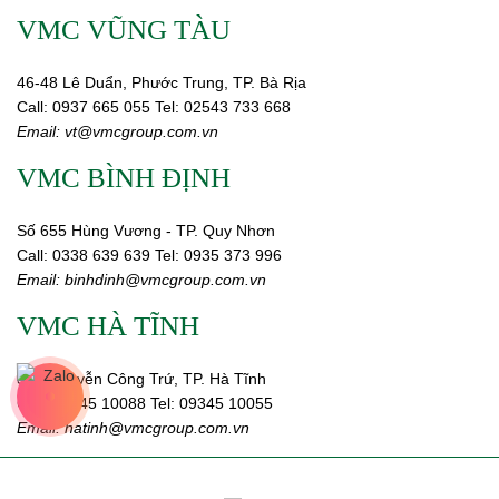
VMC VŨNG TÀU
46-48 Lê Duẩn, Phước Trung, TP. Bà Rịa
Call:
0937 665 055
Tel: 02543 733 668
Email:
vt@vmcgroup.com.vn
VMC BÌNH ĐỊNH
Số 655 Hùng Vương - TP. Quy Nhơn
Call:
0338 639 639
Tel: 0935 373 996
Email:
binhdinh@vmcgroup.com.vn
VMC HÀ TĨNH
359 Nguyễn Công Trứ, TP. Hà Tĩnh
Call:
09345 10088
Tel: 09345 10055
Email: hatinh
@vmcgroup.com.vn