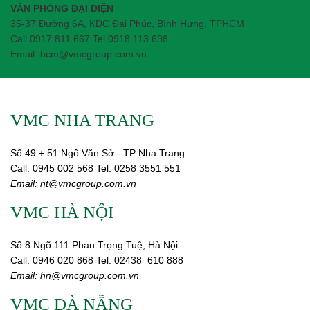
VĂN PHÒNG ĐẠI DIỆN
35-37 Đường 6A, KDC Đại Phúc, Bình Hưng, TPHCM
Call 0917 811 667 Tel 0918 113 698
Email: hcm@vmcgroup.com.vn
VMC NHA TRANG
Số 49 + 51 Ngô Văn Sở - TP Nha Trang
Call:
0945 002
568
Tel: 0258 3551 551
Email:
nt@vmcgroup.com.vn
VMC HÀ NỘI
Số 8 Ngõ 111 Phan Trọng Tuệ, Hà Nội
Call:
0946 020 868
Tel:
02438 610 888
Email:
hn@vmcgroup.com.vn
VMC ĐÀ NẴNG