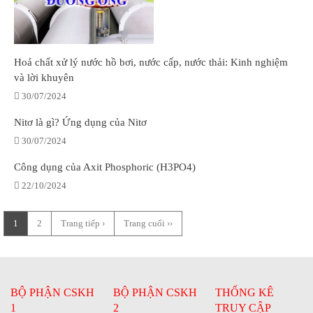
Hoá chất xử lý nước hồ bơi, nước cấp, nước thải: Kinh nghiệm
và lời khuyên
30/07/2024
Nitơ là gì? Ứng dụng của Nitơ
30/07/2024
Công dụng của Axit Phosphoric (H3PO4)
22/10/2024
1
2
Trang tiếp ›
Trang cuối ››
BỘ PHẬN CSKH
BỘ PHẬN CSKH
THỐNG KÊ
1
2
TRUY CẬP