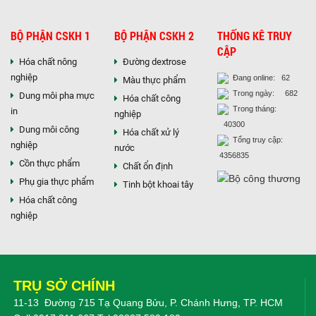
Hóa chất khác
Giới Thiệu
BỘ PHẬN CSKH 1
BỘ PHẬN CSKH 2
THỐNG KÊ TRUY
Đối tác
CẬP
Quy trình sản xuất
Hóa chất nông
Đường dextrose
Tin tức
nghiệp
Đang online: 62
Màu thực phẩm
VMC GROUP
Trong ngày: 682
Dung môi pha mực
Hóa chất công
Ngành Hóa Chất
Trong tháng:
in
nghiệp
Tẩy Rửa Diệt Khuẩn
40300
Dung môi công
Hóa chất xử lý
Ngành Thực Phẩm
Tổng truy cập:
nghiệp
nước
Ngành Nông Nghiệp
4356835
Cồn thực phẩm
Ngành Thủy Sản
Chất ổn định
Ngành Môi Trường
Phụ gia thực phẩm
Tinh bột khoai tây
Ngành Nhựa
Hóa chất công
Ngành Xây Dựng
nghiệp
Ngành Cao Su
Ngành Xi Mạ
Ngành Thủy Tinh
Ngành Dệt Nhuộm
TRỤ SỞ CHÍNH
Ngành Sơn
11-13 Đường 715 Tạ Quang Bửu, P. Chánh Hưng, TP. HCM
Ngành In Ấn Bao Bì