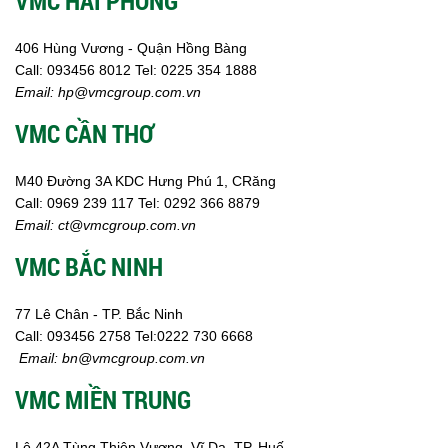
VMC HẢI PHÒNG
406 Hùng Vương - Quận Hồng Bàng
Call:
0
93456 8012
Tel: 0225 354 1888
Email:
hp@vmcgroup.com.vn
VMC CẦN THƠ
M40 Đường 3A KDC Hưng Phú 1, CRăng
Call:
0969 239 117
Tel: 0292 366 8879
Email:
ct@vmcgroup.com.vn
VMC BẮC NINH
77 Lê Chân - TP. Bắc Ninh
Call:
093456 2758
Tel:0222 730 6668
Email:
bn@vmcgroup.com.vn
VMC MIỀN TRUNG
Lô 42A Tùng Thiện Vương, Vĩ Dạ, TP. Huế