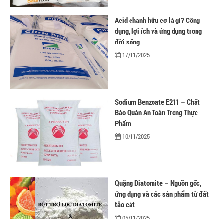
Chất phụ gia tạo cấu trúc
Chất phụ gia bảo quản
Acid chanh hữu cơ là gì? Công
Chất phụ gia nem giò chả
dụng, lợi ích và ứng dụng trong
Chất phụ gia bún mì phở
đời sống
Chất phụ gia bánh kẹo kem
17/11/2025
Chất phụ gia nước giải khát
Chất phụ gia xúc xích
Chất phụ gia nước mắm
Chất phụ gia rau củ quả
Sodium Benzoate E211 – Chất
Chất phụ gia thạch rau câu
Bảo Quản An Toàn Trong Thực
Chất phụ gia đậu hũ
Phẩm
HÓA CHẤT TẨY RỬA
10/11/2025
Tẩy rửa công nghiệp
Tẩy rửa sinh hoạt
Tẩy rửa ô tô xe máy
Tẩy cáu cặn đường ống
Tẩy rửa khác
Quặng Diatomite – Nguồn gốc,
HÓA CHẤT THỦY SẢN
ứng dụng và các sản phẩm từ đất
Hóa chất xử lý nước
tảo cát
Men đường ruột
05/11/2025