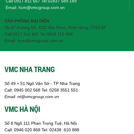
Call
0917 811 667
Tel
02837 589 189
Ngành Gốm Sứ
Email:
hcm@vmcgroup.com.vn
Ngành Gỗ
Ngành Mỹ Phẩm
VĂN PHÒNG ĐẠI DIỆN
Ngành Hóa Dầu
35-37 Đường 6A, KDC Đại Phúc, Bình Hưng, TPHCM
Ngành Giấy
Call 0917 811 667 Tel 0918 113 698
Liên hệ
Email: hcm@vmcgroup.com.vn
Tuyển dụng
VMC NHA TRANG
Số 49 + 51 Ngô Văn Sở - TP Nha Trang
Call:
0945 002
568
Tel: 0258 3551 551
Email:
nt@vmcgroup.com.vn
VMC HÀ NỘI
Số 8 Ngõ 111 Phan Trọng Tuệ, Hà Nội
Call:
0946 020 868
Tel:
02438 610 888