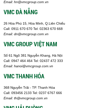
Email:
hn@vmcgroup.com.vn
VMC ĐÀ NẴNG
26 Hòa Phú 15, Hòa Minh, Q.Liên Chiểu
Call:
0911 670 670
Tel:
02
363 670 668
Email:
dn@vmcgroup.com.vn
VMC GROUP VIỆT NAM
Số 61 Ngõ 381 Nguyễn Khang, Hà Nội
Call:
0947 464 464
Tel: 02437 472 333
Email:
hanoi@vmcgroup.com.vn
VMC THANH HÓA
368 Nguyễn Trãi - TP. Thanh Hóa
Call:
093456 2133
Tel: 0237 6767 666
Email:
th@vmcgroup.com.vn