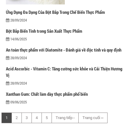
Axit
Hóa chất khác
Ứng Dụng Đa Dạng Của Bột Bắp Trong Chế Biến Thực Phẩm
Kiềm
Muối
28/09/2024
Kim loại màu
Bột Bắp Biến Tính trong Sản Xuất Thực Phẩm
Oxit kim loại
14/06/2025
HÓA CHẤT THÍ NGHIỆM
Hóa chất thí nghiệm
An toàn thực phẩm với Diatomite - Đánh giá về độc tính và quy định
Thiết bị phòng thí nghiệm
28/09/2024
HÓA CHẤT NÔNG NGHIỆP
Nguyên liệu phân bón
Acid Ascorbic - Vitamin C: Tăng cường sức khỏe và Cải Thiện Hương
Chế phẩm sinh học
Vị
Nguyên liệu chăn nuôi
28/09/2024
HÓA CHẤT XÂY DỰNG
Chống thấm sika
Xanthan Gum: Chất làm dày thực phẩm phổ biến
Silicone Dow Corning
09/06/2025
Silicone KCC
Silicone Apollo
Silicone Kingbond
1
2
3
4
5
Trang tiếp ›
Trang cuối ››
Silicone Shinetsu
Keo Silicone