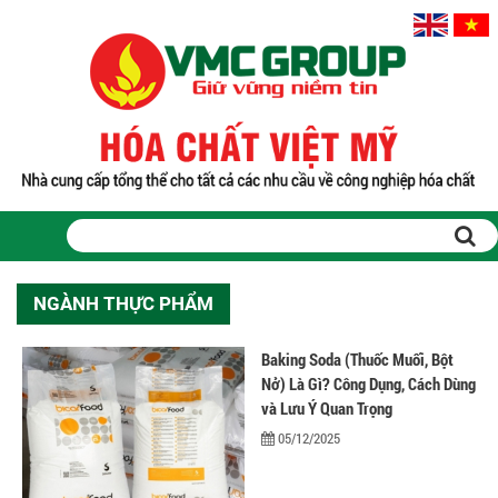
Trang chủ
Sản phẩm
NGÀNH THỰC PHẨM
PHỤ GIA THỰC PHẨM
Tinh bột biến tính
Baking Soda (Thuốc Muối, Bột
Màu thực phẩm
Nở) Là Gì? Công Dụng, Cách Dùng
Hương liệu thực phẩm
và Lưu Ý Quan Trọng
Chất phụ gia điều vị tạo ngọt
05/12/2025
Chất phụ gia oxy hóa giữ màu
Chất phụ gia nhũ hóa làm dày
Chất phụ gia chống đông vón