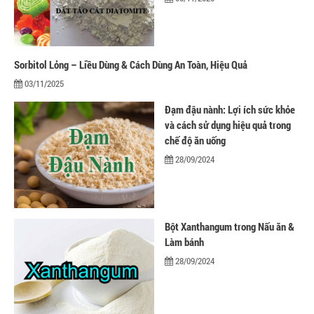
Men vi sinh EM gốc
Bổ sung khoáng chất
Bổ gan và giải độc gan
Phòng và trị bệnh
Sorbitol Lỏng – Liều Dùng & Cách Dùng An Toàn, Hiệu Quả
Bổ sung dinh dưỡng tăng trọng
Hấp thụ khí độc Yucca
03/11/2025
HÓA CHẤT XỬ LÝ NƯỚC
Đạm đậu nành: Lợi ích sức khỏe
Xử lý nước hồ bơi
và cách sử dụng hiệu quả trong
Xử lý nước sinh hoạt
chế độ ăn uống
Xử lý nước thải
28/09/2024
Xử lý nước giếng khoan
Xử lý nước khác
DUNG MÔI CÔNG NGHIỆP
Pha sơn nước
Pha sơn epoxy
Bột Xanthangum trong Nấu ăn &
Pha sơn dầu
Làm bánh
Pha sơn tĩnh điện
28/09/2024
Dung môi khác
HƯƠNG LIỆU TINH DẦU
HÓA CHẤT CÔNG NGHIỆP