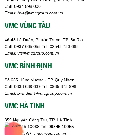
Call:
0934 598 000
Email:
hue@vmcgroup.com.vn
VMC VŨNG TÀU
46-48 Lê Duẩn, Phước Trung, TP. Bà Rịa
Call:
0937 665 055
Tel: 02543 733 668
Email:
vt@vmcgroup.com.vn
VMC BÌNH ĐỊNH
Số 655 Hùng Vương - TP. Quy Nhơn
Call:
0338 639 639
Tel: 0935 373 996
Email:
binhdinh@vmcgroup.com.vn
VMC HÀ TĨNH
359 Nguyễn Công Trứ, TP. Hà Tĩnh
Call:
09345 10088
Tel: 09345 10055
Email: hatinh
@vmcgroup.com.vn