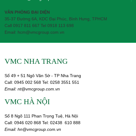
VĂN PHÒNG ĐẠI DIỆN
35-37 Đường 6A, KDC Đại Phúc, Bình Hưng, TPHCM
Call 0917 811 667 Tel 0918 113 698
Email: hcm@vmcgroup.com.vn
VMC NHA TRANG
Số 49 + 51 Ngô Văn Sở - TP Nha Trang
Call:
0945 002
568
Tel: 0258 3551 551
Email:
nt@vmcgroup.com.vn
VMC HÀ NỘI
Số 8 Ngõ 111 Phan Trọng Tuệ, Hà Nội
Call:
0946 020 868
Tel:
02438 610 888
Email:
hn@vmcgroup.com.vn