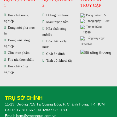
1
2
TRUY CẬP
Hóa chất nông
Đường dextrose
Đang online: 55
nghiệp
Trong ngày: 3981
Màu thực phẩm
Trong tháng:
Dung môi pha mực
Hóa chất công
43598
in
nghiệp
Tổng truy cập:
Dung môi công
Hóa chất xử lý
4360134
nghiệp
nước
Cồn thực phẩm
Chất ổn định
Phụ gia thực phẩm
Tinh bột khoai tây
Hóa chất công
nghiệp
TRỤ SỞ CHÍNH
11-13 Đường 715 Tạ Quang Bửu, P. Chánh Hưng, TP. HCM
Call
0917 811 667
Tel
02837 589 189
Email:
hcm@vmcgroup.com.vn