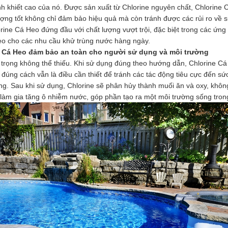
nh khiết cao của nó. Được sản xuất từ Chlorine nguyên chất, Chlorine
ợng tốt không chỉ đảm bảo hiệu quả mà còn tránh được các rủi ro về s
orine Cá Heo đứng đầu với chất lượng vượt trội, đặc biệt trong các ứn
eo cho các nhu cầu khử trùng nước hàng ngày.
e Cá Heo đảm bảo an toàn cho người sử dụng và môi trường
 trọng không thể thiếu. Khi sử dụng đúng theo hướng dẫn, Chlorine Cá
đúng cách vẫn là điều cần thiết để tránh các tác động tiêu cực đến sứ
ng. Sau khi sử dụng, Chlorine sẽ phân hủy thành muối ăn và oxy, khôn
làm gia tăng ô nhiễm nước, góp phần tạo ra một môi trường sống tron