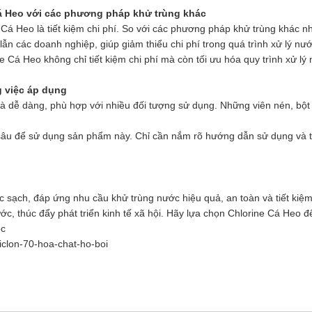
Cá Heo với các phương pháp khử trùng khác
e Cá Heo là tiết kiệm chi phí. So với các phương pháp khử trùng khác 
 lẫn các doanh nghiệp, giúp giảm thiểu chi phí trong quá trình xử lý nướ
e Cá Heo không chỉ tiết kiệm chi phí mà còn tối ưu hóa quy trình xử lý
g việc áp dụng
và dễ dàng, phù hợp với nhiều đối tượng sử dụng. Những viên nén, bột
sâu để sử dụng sản phẩm này. Chỉ cần nắm rõ hướng dẫn sử dụng và tu
 sạch, đáp ứng nhu cầu khử trùng nước hiệu quả, an toàn và tiết kiệ
, thúc đẩy phát triển kinh tế xã hội. Hãy lựa chọn Chlorine Cá Heo đ
oc
iclon-70-hoa-chat-ho-boi