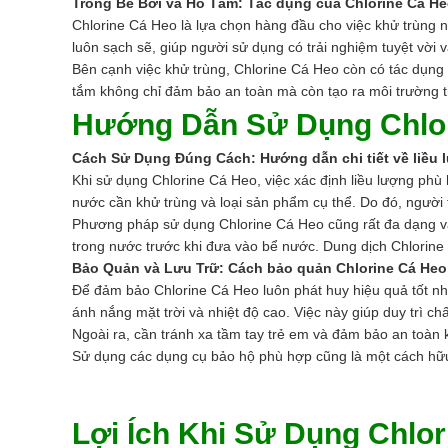
Trong Bể Bơi và Hồ Tắm: Tác dụng của Chlorine Cá He
Chlorine Cá Heo là lựa chọn hàng đầu cho việc khử trùng n
luôn sạch sẽ, giúp người sử dụng có trải nghiệm tuyệt vời và
Bên cạnh việc khử trùng, Chlorine Cá Heo còn có tác dụng 
tắm không chỉ đảm bảo an toàn mà còn tạo ra môi trường t
Hướng Dẫn Sử Dụng Chlo
Cách Sử Dụng Đúng Cách: Hướng dẫn chi tiết về liều
Khi sử dụng Chlorine Cá Heo, việc xác định liều lượng phù 
nước cần khử trùng và loại sản phẩm cụ thể. Do đó, người 
Phương pháp sử dụng Chlorine Cá Heo cũng rất đa dạng và
trong nước trước khi đưa vào bể nước. Dung dịch Chlorine c
Bảo Quản và Lưu Trữ: Cách bảo quản Chlorine Cá Heo
Để đảm bảo Chlorine Cá Heo luôn phát huy hiệu quả tốt nhấ
ánh nắng mặt trời và nhiệt độ cao. Việc này giúp duy trì c
Ngoài ra, cần tránh xa tầm tay trẻ em và đảm bảo an toàn k
Sử dụng các dụng cụ bảo hộ phù hợp cũng là một cách hữu
Lợi Ích Khi Sử Dụng Chlo