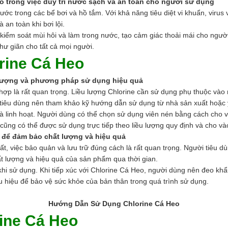
o trong việc duy trì nước sạch và an toàn cho người sử dụng
ước trong các bể bơi và hồ tắm. Với khả năng tiêu diệt vi khuẩn, viru
 an toàn khi bơi lội.
kiểm soát mùi hôi và làm trong nước, tạo cảm giác thoải mái cho ngườ
hư giãn cho tất cả mọi người.
rine Cá Heo
 lượng và phương pháp sử dụng hiệu quả
hợp là rất quan trọng. Liều lượng Chlorine cần sử dụng phụ thuộc vào 
tiêu dùng nên tham khảo kỹ hướng dẫn sử dụng từ nhà sản xuất hoặc ý 
 linh hoạt. Người dùng có thể chọn sử dụng viên nén bằng cách cho v
ũng có thể được sử dụng trực tiếp theo liều lượng quy định và cho vào 
 để đảm bảo chất lượng và hiệu quả
t, việc bảo quản và lưu trữ đúng cách là rất quan trọng. Người tiêu d
hất lượng và hiệu quả của sản phẩm qua thời gian.
hi sử dụng. Khi tiếp xúc với Chlorine Cá Heo, người dùng nên đeo khẩu 
 hiệu để bảo vệ sức khỏe của bản thân trong quá trình sử dụng.
Hướng Dẫn Sử Dụng Chlorine Cá Heo
rine Cá Heo