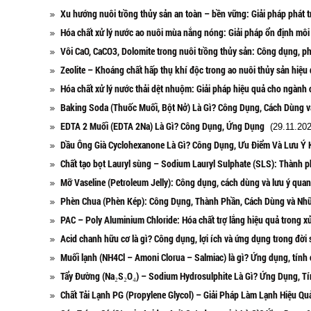
Xu hướng nuôi trồng thủy sản an toàn – bền vững: Giải pháp phát t
Hóa chất xử lý nước ao nuôi mùa nắng nóng: Giải pháp ổn định môi
Vôi CaO, CaCO3, Dolomite trong nuôi trồng thủy sản: Công dụng, ph
Zeolite – Khoáng chất hấp thụ khí độc trong ao nuôi thủy sản hiệu
Hóa chất xử lý nước thải dệt nhuộm: Giải pháp hiệu quả cho ngành
Baking Soda (Thuốc Muối, Bột Nở) Là Gì? Công Dụng, Cách Dùng 
EDTA 2 Muối (EDTA 2Na) Là Gì? Công Dụng, Ứng Dụng
(29.11.202
Dầu Ông Già Cyclohexanone Là Gì? Công Dụng, Ưu Điểm Và Lưu Ý 
Chất tạo bọt Lauryl sùng – Sodium Lauryl Sulphate (SLS): Thành 
Mỡ Vaseline (Petroleum Jelly): Công dụng, cách dùng và lưu ý quan
Phèn Chua (Phèn Kép): Công Dụng, Thành Phần, Cách Dùng và Nh
PAC – Poly Aluminium Chloride: Hóa chất trợ lắng hiệu quả trong x
Acid chanh hữu cơ là gì? Công dụng, lợi ích và ứng dụng trong đời
Muối lạnh (NH4Cl – Amoni Clorua – Salmiac) là gì? Ứng dụng, tính 
Tẩy Đường (Na₂S₂O₄) – Sodium Hydrosulphite Là Gì? Ứng Dụng, Tí
Chất Tải Lạnh PG (Propylene Glycol) – Giải Pháp Làm Lạnh Hiệu Q