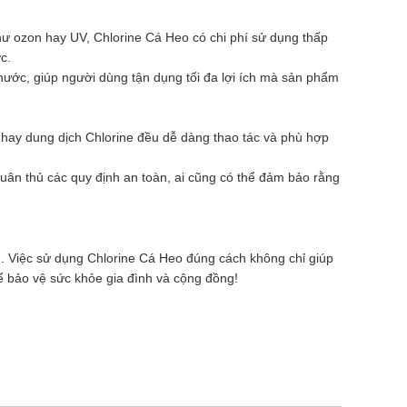
như ozon hay UV, Chlorine Cá Heo có chi phí sử dụng thấp
c.
 nước, giúp người dùng tận dụng tối đa lợi ích mà sản phẩm
 hay dung dịch Chlorine đều dễ dàng thao tác và phù hợp
ân thủ các quy định an toàn, ai cũng có thể đảm bảo rằng
m. Việc sử dụng Chlorine Cá Heo đúng cách không chỉ giúp
ể bảo vệ sức khỏe gia đình và cộng đồng!