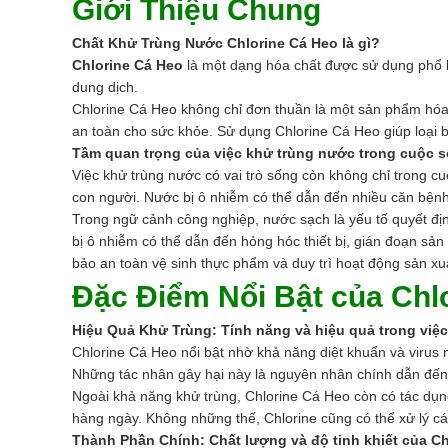
Giới Thiệu Chung
Chất Khử Trùng Nước Chlorine Cá Heo là gì?
Chlorine Cá Heo
là một dạng hóa chất được sử dụng phổ b
dung dịch.
Chlorine Cá Heo không chỉ đơn thuần là một sản phẩm hóa
an toàn cho sức khỏe. Sử dụng Chlorine Cá Heo giúp loại 
Tầm quan trọng của việc khử trùng nước trong cuộc 
Việc khử trùng nước có vai trò sống còn không chỉ trong cu
con người. Nước bị ô nhiễm có thể dẫn đến nhiều căn bệnh 
Trong ngữ cảnh công nghiệp, nước sạch là yếu tố quyết đ
bị ô nhiễm có thể dẫn đến hỏng hóc thiết bị, gián đoạn sản
bảo an toàn vệ sinh thực phẩm và duy trì hoạt động sản xu
Đặc Điểm Nổi Bật của Chl
Hiệu Quả Khử Trùng: Tính năng và hiệu quả trong việc l
Chlorine Cá Heo nổi bật nhờ khả năng diệt khuẩn và virus 
Những tác nhân gây hại này là nguyên nhân chính dẫn đến c
Ngoài khả năng khử trùng, Chlorine Cá Heo còn có tác dụng
hàng ngày. Không những thế, Chlorine cũng có thể xử lý cá
Thành Phần Chính: Chất lượng và độ tinh khiết của C