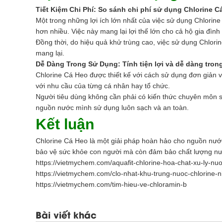
Tiết Kiệm Chi Phí: So sánh chi phí sử dụng Chlorine 
Một trong những lợi ích lớn nhất của việc sử dụng Chlorin
hơn nhiều. Việc này mang lại lợi thế lớn cho cả hộ gia đình
Đồng thời, do hiệu quả khử trùng cao, việc sử dụng Chlorin
mang lại.
Dễ Dàng Trong Sử Dụng: Tính tiện lợi và dễ dàng tron
Chlorine Cá Heo được thiết kế với cách sử dụng đơn giản 
với nhu cầu của từng cá nhân hay tổ chức.
Người tiêu dùng không cần phải có kiến thức chuyên môn 
nguồn nước mình sử dụng luôn sạch và an toàn.
Kết luận
Chlorine Cá Heo là một giải pháp hoàn hảo cho nguồn nước
bảo vệ sức khỏe con người mà còn đảm bảo chất lượng nước
https://vietmychem.com/aquafit-chlorine-hoa-chat-xu-ly-nu
https://vietmychem.com/clo-nhat-khu-trung-nuoc-chlorine-n
https://vietmychem.com/tim-hieu-ve-chloramin-b
Bài viết khác