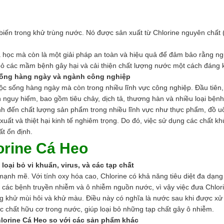
iến trong khử trùng nước. Nó được sản xuất từ Chlorine nguyên chất (
 học mà còn là một giải pháp an toàn và hiệu quả để đảm bảo rằng ng
bỏ các mầm bệnh gây hại và cải thiện chất lượng nước một cách đáng 
sống hàng ngày và ngành công nghiệp
ộc sống hàng ngày mà còn trong nhiều lĩnh vực công nghiệp. Đầu tiên, 
nguy hiểm, bao gồm tiêu chảy, dịch tả, thương hàn và nhiều loại bệnh 
ịnh đến chất lượng sản phẩm trong nhiều lĩnh vực như thực phẩm, đồ
 xuất và thiệt hại kinh tế nghiêm trọng. Do đó, việc sử dụng các chất k
ất ổn định.
orine Cá Heo
oại bỏ vi khuẩn, virus, và các tạp chất
mạnh mẽ. Với tính oxy hóa cao, Chlorine có khả năng tiêu diệt đa dạng
ác bệnh truyền nhiễm và ô nhiễm nguồn nước, vì vậy việc đưa Chlorine 
 khử mùi hôi và khử màu. Điều này có nghĩa là nước sau khi được xử l
c chất hữu cơ trong nước, giúp loại bỏ những tạp chất gây ô nhiễm.
hlorine Cá Heo so với các sản phẩm khác