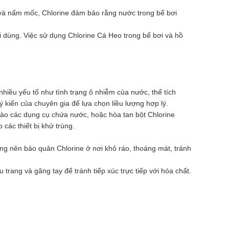
s và nấm mốc, Chlorine đảm bảo rằng nước trong bể bơi
i dùng. Việc sử dụng Chlorine Cá Heo trong bể bơi và hồ
nhiều yếu tố như tình trạng ô nhiễm của nước, thể tích
kiến của chuyên gia để lựa chọn liều lượng hợp lý.
ào các dụng cụ chứa nước, hoặc hòa tan bột Chlorine
các thiết bị khử trùng.
ùng nên bảo quản Chlorine ở nơi khô ráo, thoáng mát, tránh
trang và găng tay để tránh tiếp xúc trực tiếp với hóa chất.